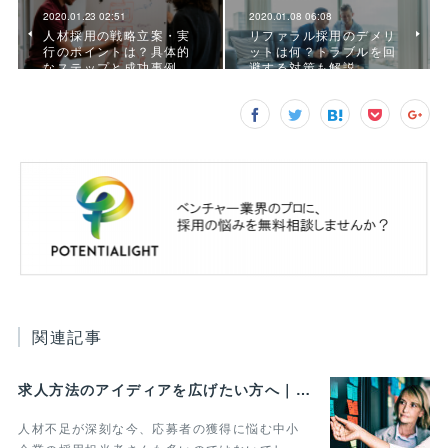
2020.01.23 02:51
2020.01.08 06:08
人材採用の戦略立案・実
リファラル採用のデメリ
行のポイントは？具体的
ットは何？トラブルを回
なステップと成功事例…
避する対策も解説
関連記事
求人方法のアイディアを広げたい方へ｜事例や手法をまとめて紹介
人材不足が深刻な今、応募者の獲得に悩む中小