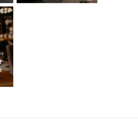
08
オ
を