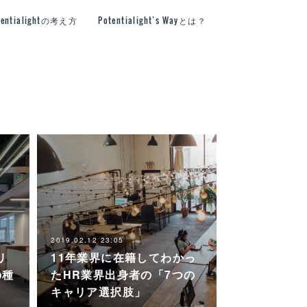
tentialightの考え方
Potentialight’s Wayとは？
2019.02.12 23:05
リ
11年業界に在籍してわかっ
の種
たHR業界出身者の「7つの
キャリア選択肢」