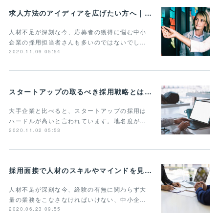
求人方法のアイディアを広げたい方へ｜事例や手法をまとめて紹介
人材不足が深刻な今、応募者の獲得に悩む中小
企業の採用担当者さんも多いのではないでし…
2020.11.09 05:54
スタートアップの取るべき採用戦略とは？3つの重要ポイントを紹介
大手企業と比べると、スタートアップの採用は
ハードルが高いと言われています。地名度が…
2020.11.02 05:53
採用面接で人材のスキルやマインドを見抜く質問とは？タイプやポイントごとに解説
人材不足が深刻な今、経験の有無に関わらず大
量の業務をこなさなければいけない、中小企…
2020.06.23 09:55